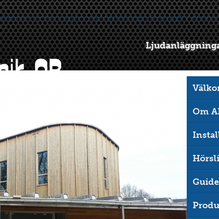
Ljudanläggningar
Välk
Om AR
Instal
Hörsl
Guide
Produ