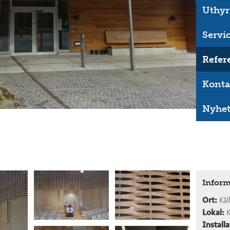
Uthyr
Servi
Refer
Konta
Nyhet
Inform
Ort:
Kål
Lokal:
K
Installa