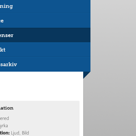
ning
ce
enser
kt
sarkiv
ation
lered
yrka
tion:
Ljud, Bild