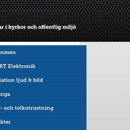
 i kyrkor och offentlig miljö
ommen
T Elektronik
lation ljud & bild
inga
- och tolkutrustning
kter