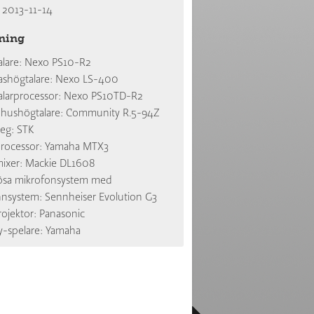
2013-11-14
ning
alare: Nexo PS10-R2
ashögtalare: Nexo LS-400
alarprocessor: Nexo PS10TD-R2
hushögtalare: Community R.5-94Z
teg: STK
processor: Yamaha MTX3
ixer: Mackie DL1608
lösa mikrofonsystem med
nsystem: Sennheiser Evolution G3
rojektor: Panasonic
y-spelare: Yamaha