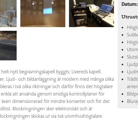
Datum:
Utrust
Högt
Subb
Högt
Utom
Sluts
Ljud
 helt nytt begravningskapell byggts; Livereds kapell.
Ljudm
soner. Ljud- och bildanläggning är modern med många olika
Tråd
eras i två olika riktningar och därför finns det högtalare
anten
r enkla att använda genom smidiga kontrollplaner för
Bildp
r även dimensionerad för mindre konserter och för det
Blura
dlöst. Klockringningen sker elektroniskt och är
Klockringningen skickas ut via två utomhushögtalare.