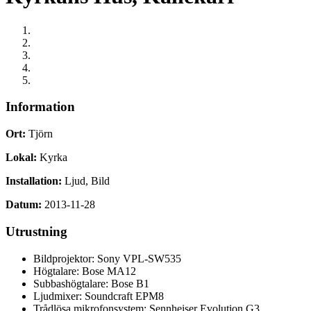
Information
Ort:
Tjörn
Lokal:
Kyrka
Installation:
Ljud, Bild
Datum:
2013-11-28
Utrustning
Bildprojektor: Sony VPL-SW535
Högtalare: Bose MA12
Subbashögtalare: Bose B1
Ljudmixer: Soundcraft EPM8
Trådlösa mikrofonsystem: Sennheiser Evolution G3