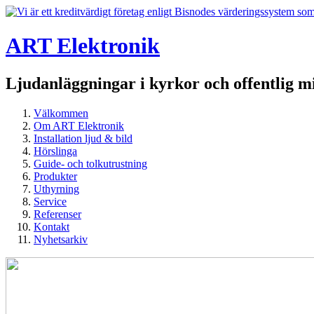
ART Elektronik
Ljudanläggningar i kyrkor och offentlig mi
Välkommen
Om ART Elektronik
Installation ljud & bild
Hörslinga
Guide- och tolkutrustning
Produkter
Uthyrning
Service
Referenser
Kontakt
Nyhetsarkiv