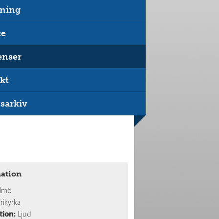
ning
ce
enser
kt
sarkiv
ation
lmö
rikyrka
tion:
Ljud