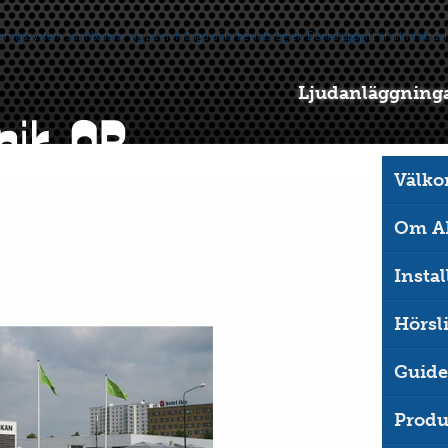
Ljudanläggningar
Välk
Om AR
Instal
Hörsl
Guide
Produ