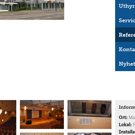
Uthyr
Servi
Refer
Konta
Nyhet
Inform
Ort:
Ma
Lokal:
F
Installa