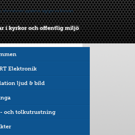
 i kyrkor och offentlig miljö
ommen
T Elektronik
lation ljud & bild
inga
- och tolkutrustning
kter