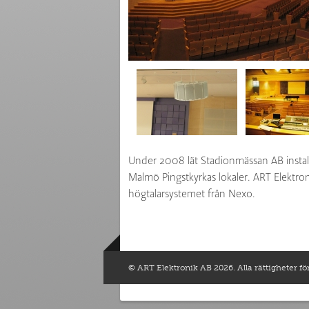
Under 2008 lät Stadionmässan AB instal
Malmö Pingstkyrkas lokaler. ART Elektroni
högtalarsystemet från Nexo.
© ART Elektronik AB 2026. Alla rättigheter fö