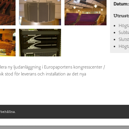
Datum:
Utrust
Högta
Subba
Sluts
Högta
lera ny ljudanläggning i Europaportens kongresscenter /
k stod för leverans och installation av det nya
rbehållna.