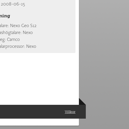
2008-06-15
ning
lare: Nexo Geo S12
shögtalare: Nexo
teg: Camco
larprocessor: Nexo
Villkor